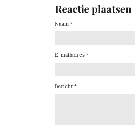
s
Reactie plaatsen
t
e
Naam *
r
r
e
n
E-mailadres *
Bericht *